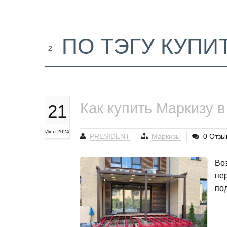
ПО ТЭГУ КУПИ
2
Как купить Маркизу в
21
Июл 2024
PRESIDENT
Маркизы
0 Отзы
Во
пе
по