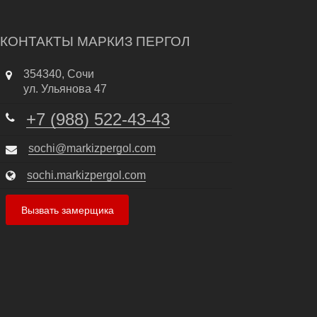
КОНТАКТЫ МАРКИЗ ПЕРГОЛ
354340
,
Сочи
ул. Ульянова 47
+7 (988) 522-43-43
sochi@markizpergol.com
sochi.markizpergol.com
Вызвать замерщика
ил Веранды по Технологии
Пергола Двухмодуль
-2025
5-02-2025
логии
Перголы
ывов
0 Отзывов