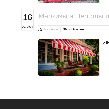
Маркизы и Перголы 
16
Авг 2024
Маркизы
2 Отзывов
Уз