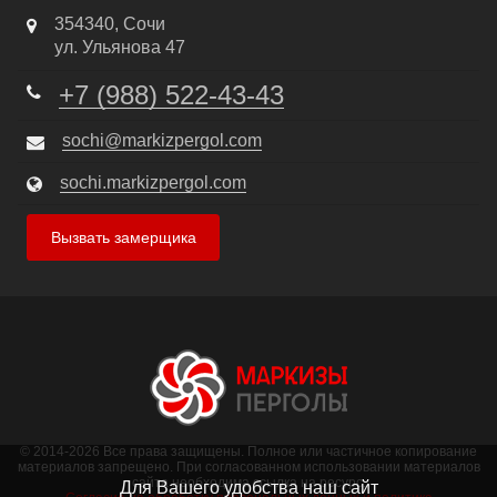
354340
,
Сочи
ул. Ульянова 47
+7 (988) 522-43-43
sochi@markizpergol.com
sochi.markizpergol.com
Вызвать замерщика
© 2014-2026 Все права защищены. Полное или частичное копирование
материалов запрещено. При согласованном использовании материалов
сайта необходима ссылка на ресурс.
Для Вашего удобства наш сайт